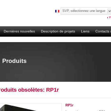
SVP, sélectionnez une langue
F
Dernières nouvelles
Description de projets
Liens
Contacts 
Produits
roduits obsolètes: RP1r
RP1r