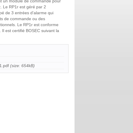
st un module de commande pour
z. Le RP1r est géré par 2
ipé de 3 entrées d'alarme qui
acts de commande ou des
tionnels. Le RP1r est conforme
Il est certifié BOSEC suivant la
.pdf
(size: 654kB)