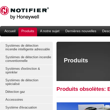
Accueil
Produits
A notre sujet
Dernières nouvelles
Descr
Systèmes de détection
incendie intelligente adressable
Systèmes de détection incendie
Produits
conventionnelle
Systèmes d'extinction &
sprinkler
Systèmes de détection
spécialisé
Produits obsolètes: 
Détection gaz
Accessoires
Système d'évacuation