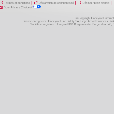
|
|
|
Termes et conditions
Déclaration de confidentialité
Désinscription globale
Your Privacy Choices#
© Copyright Honeywell Internat
Société enregistrée: Honeywell Life Safety SA, Liege Airport Business P
Société enregistrée: Honeywell BV, Burgemeester Burgerslaan 40