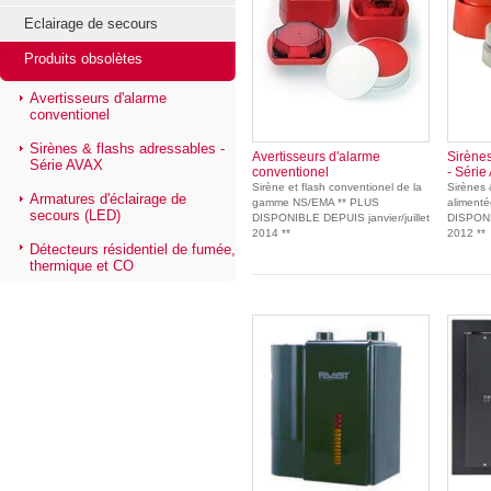
Eclairage de secours
Produits obsolètes
Avertisseurs d'alarme
conventionel
Sirènes & flashs adressables -
Avertisseurs d'alarme
Sirènes
Série AVAX
conventionel
- Série
Sirène et flash conventionel de la
Sirènes 
Armatures d'éclairage de
gamme NS/EMA ** PLUS
alimenté
secours (LED)
DISPONIBLE DEPUIS janvier/juillet
DISPONI
2014 **
2012 **
Détecteurs résidentiel de fumée,
thermique et CO