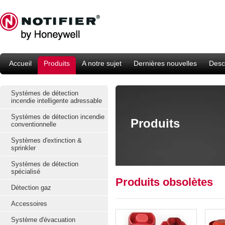
Accueil
Produits
A notre sujet
Dernières nouvelles
Descr
Systèmes de détection
incendie intelligente adressable
Systèmes de détection incendie
Produits
conventionnelle
Systèmes d'extinction &
sprinkler
Systèmes de détection
spécialisé
Produits obsolètes
Détection gaz
Accessoires
Système d'évacuation