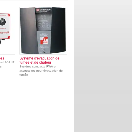
mes
Système d'évacuation de
fumée et de chaleur
ons UV & IR
es
Système compacte RWA et
accessoires pour évacuation de
fumée