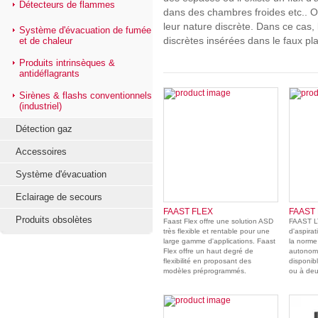
Détecteurs de flammes
dans des chambres froides etc.. O
leur nature discrète. Dans ce cas,
Système d'évacuation de fumée
et de chaleur
discrètes insérées dans le faux pl
Produits intrinsèques &
antidéflagrants
Sirènes & flashs conventionnels
(industriel)
Détection gaz
Accessoires
Système d'évacuation
Eclairage de secours
FAAST FLEX
FAAST 
Produits obsolètes
Faast Flex offre une solution ASD
FAAST L
très flexible et rentable pour une
d'aspirat
large gamme d'applications. Faast
la norme
Flex offre un haut degré de
autonome
flexibilité en proposant des
disponib
modèles préprogrammés.
ou à de