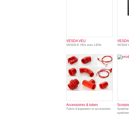
VESDA VEU
VESDA
VESDA-E VEU avec LEDs
VESDA V
Accessoires & tubes
Scorpi
Tubes d'aspiration et accessoires
Système 
systèmes