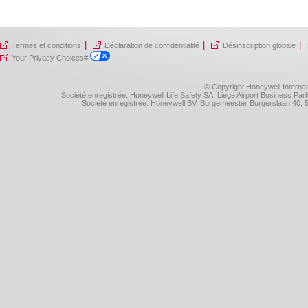
|
|
|
Termes et conditions
Déclaration de confidentialité
Désinscription globale
Your Privacy Choices#
© Copyright Honeywell Internat
Société enregistrée: Honeywell Life Safety SA, Liege Airport Business P
Société enregistrée: Honeywell BV, Burgemeester Burgerslaan 40