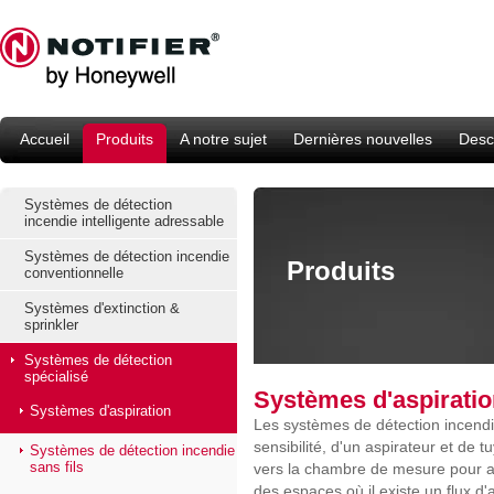
Accueil
Produits
A notre sujet
Dernières nouvelles
Descr
Systèmes de détection
incendie intelligente adressable
Systèmes de détection incendie
Produits
conventionnelle
Systèmes d'extinction &
sprinkler
Systèmes de détection
spécialisé
Systèmes d'aspirati
Systèmes d'aspiration
Les systèmes de détection incend
sensibilité, d'un aspirateur et de 
Systèmes de détection incendie
sans fils
vers la chambre de mesure pour ana
des espaces où il existe un flux d'