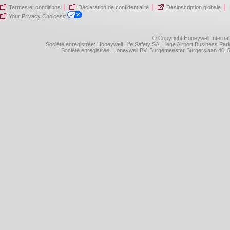
|
|
|
Termes et conditions
Déclaration de confidentialité
Désinscription globale
Your Privacy Choices#
© Copyright Honeywell Internat
Société enregistrée: Honeywell Life Safety SA, Liege Airport Business P
Société enregistrée: Honeywell BV, Burgemeester Burgerslaan 40