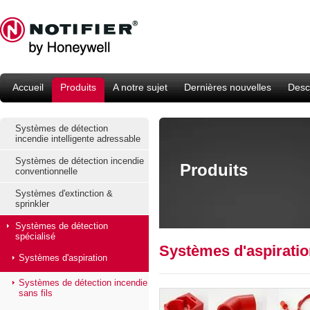
Accueil
Produits
A notre sujet
Dernières nouvelles
Descr
Systèmes de détection
incendie intelligente adressable
Systèmes de détection incendie
Produits
conventionnelle
Systèmes d'extinction &
sprinkler
Systèmes de détection
spécialisé
Systèmes d'aspiratio
Systèmes d'aspiration
Systèmes de détection incendie
sans fils