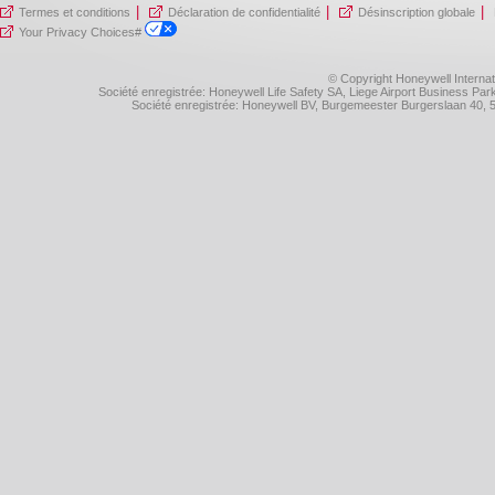
|
|
|
Termes et conditions
Déclaration de confidentialité
Désinscription globale
Your Privacy Choices#
© Copyright Honeywell Internat
Société enregistrée: Honeywell Life Safety SA, Liege Airport Business P
Société enregistrée: Honeywell BV, Burgemeester Burgerslaan 40