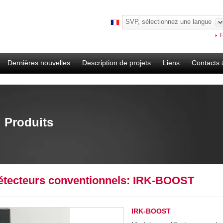
SVP, sélectionnez une langue
F
Dernières nouvelles
Description de projets
Liens
Contacts 
Produits
étecteurs conventionnels: IRK-BOOST
IRK-BOOST