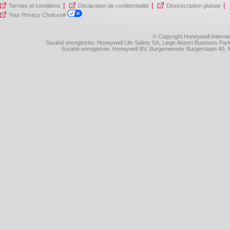
|
|
|
Termes et conditions
Déclaration de confidentialité
Désinscription globale
Your Privacy Choices#
© Copyright Honeywell Internat
Société enregistrée: Honeywell Life Safety SA, Liege Airport Business P
Société enregistrée: Honeywell BV, Burgemeester Burgerslaan 40