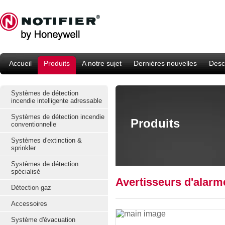
Accueil
Produits
A notre sujet
Dernières nouvelles
Descr
Systèmes de détection
incendie intelligente adressable
Systèmes de détection incendie
Produits
conventionnelle
Systèmes d'extinction &
sprinkler
Systèmes de détection
spécialisé
Avertisseurs d'alarm
Détection gaz
Accessoires
Système d'évacuation