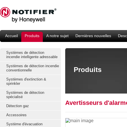
Accueil
Produits
A notre sujet
Dernières nouvelles
Descr
Systèmes de détection
incendie intelligente adressable
Systèmes de détection incendie
Produits
conventionnelle
Systèmes d'extinction &
sprinkler
Systèmes de détection
spécialisé
Avertisseurs d'ala
Détection gaz
Accessoires
Système d'évacuation