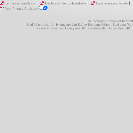
|
|
|
Termes et conditions
Déclaration de confidentialité
Désinscription globale
Your Privacy Choices#
© Copyright Honeywell Internat
Société enregistrée: Honeywell Life Safety SA, Liege Airport Business P
Société enregistrée: Honeywell BV, Burgemeester Burgerslaan 40