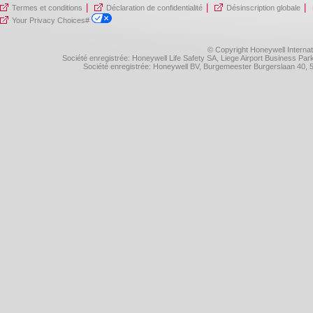
|
|
|
Termes et conditions
Déclaration de confidentialité
Désinscription globale
Your Privacy Choices#
© Copyright Honeywell Internat
Société enregistrée: Honeywell Life Safety SA, Liege Airport Business P
Société enregistrée: Honeywell BV, Burgemeester Burgerslaan 40