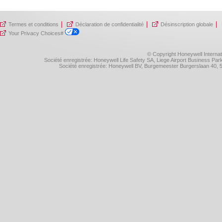
|
|
|
Termes et conditions
Déclaration de confidentialité
Désinscription globale
Your Privacy Choices#
© Copyright Honeywell Internat
Société enregistrée: Honeywell Life Safety SA, Liege Airport Business P
Société enregistrée: Honeywell BV, Burgemeester Burgerslaan 40