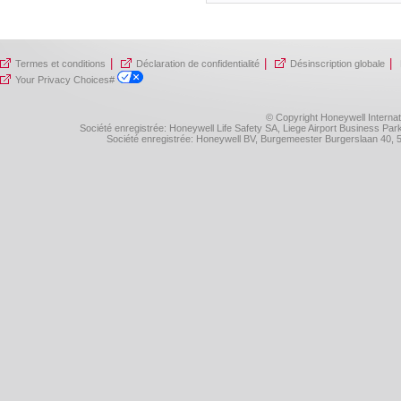
|
|
|
Termes et conditions
Déclaration de confidentialité
Désinscription globale
Your Privacy Choices#
© Copyright Honeywell Internat
Société enregistrée: Honeywell Life Safety SA, Liege Airport Business P
Société enregistrée: Honeywell BV, Burgemeester Burgerslaan 40